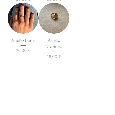
Anello Luna
Anello
Numeria
Prezzo
26,00 €
Prezzo
18,00 €
Anello Fabritia
Esaurito