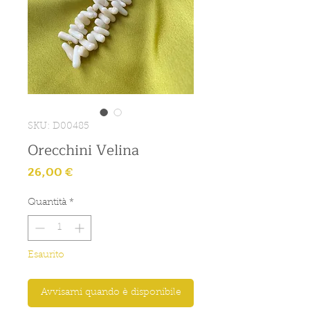
SKU: D00485
Orecchini Velina
Prezzo
26,00 €
Quantità
*
Esaurito
Avvisami quando è disponibile