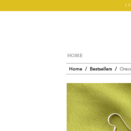
S
HOME
Home
/
Bestsellers
/
Orecc