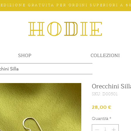
PEDIZIONE GRATUITA PER ORDINI SUPERIORI A 60
SHOP
COLLEZIONI
hini Silla
Orecchini Sill
SKU: D00501
Prezzo
28,00 €
Quantità
*