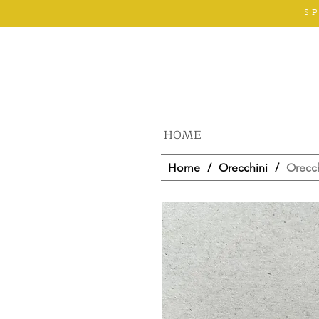
S
HOME
Home
/
Orecchini
/
Orecch