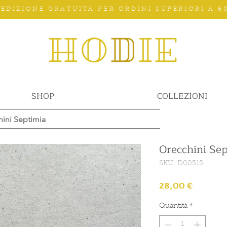
PEDIZIONE GRATUITA PER ORDINI SUPERIORI A 60
SHOP
COLLEZIONI
ini Septimia
Orecchini Se
SKU: D00515
Prezzo
28,00 €
Quantità
*