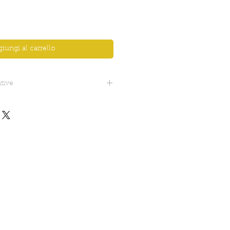
iungi al carrello
tive
5 cm.