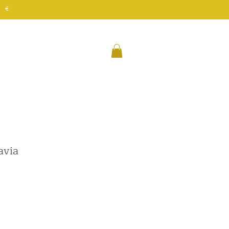
 €
avia