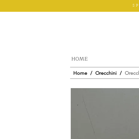
S
HOME
Home
/
Orecchini
/
Orecch