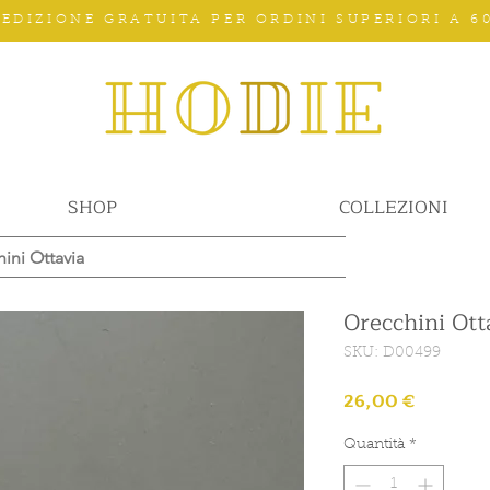
PEDIZIONE GRATUITA PER ORDINI SUPERIORI A 60
SHOP
COLLEZIONI
ini Ottavia
Orecchini Ott
SKU: D00499
Prezzo
26,00 €
Quantità
*