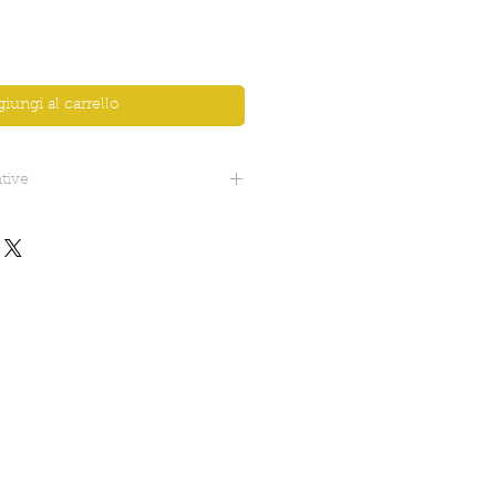
iungi al carrello
tive
5 cm circa