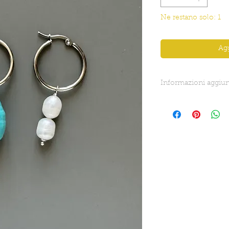
Ne restano solo: 1
Agg
Informazioni aggiun
Lunghezza totale: 5,