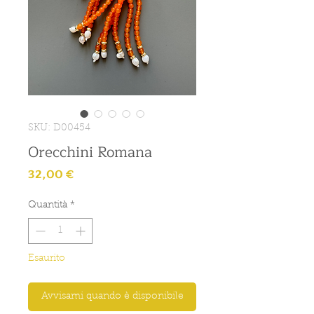
SKU: D00454
Orecchini Romana
Prezzo
32,00 €
Quantità
*
Esaurito
Avvisami quando è disponibile