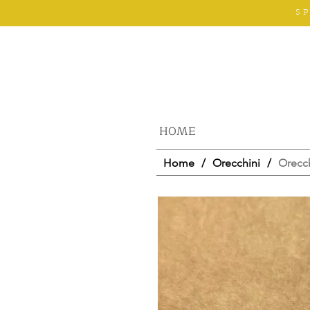
S
HOME
Home
/
Orecchini
/
Orecch