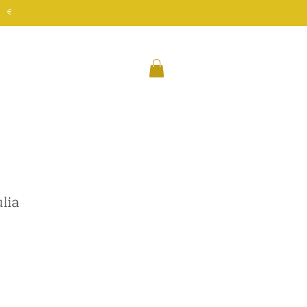
 €
lia