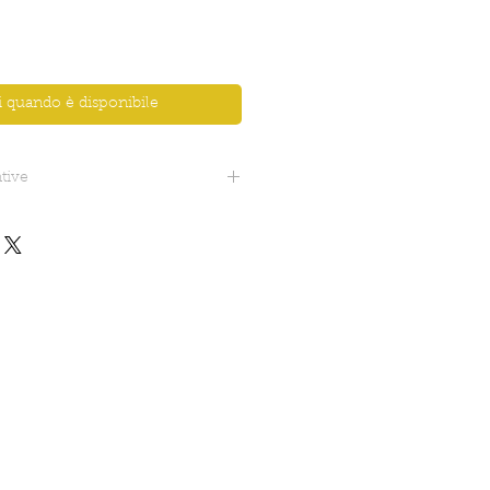
 quando è disponibile
tive
4 cm circa