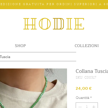
PEDIZIONE GRATUITA PER ORDINI SUPERIORI A 60
SHOP
COLLEZIONI
Tuscia
Collana Tusci
SKU: C00317
Prezzo
24,00 €
Quantità
*