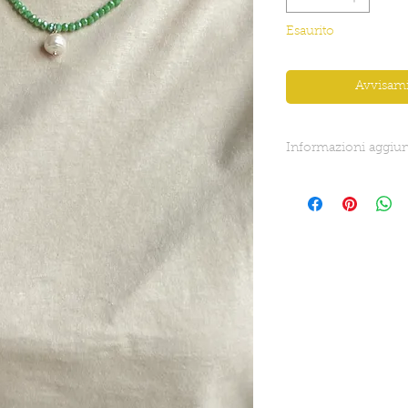
Esaurito
Avvisami
Informazioni aggiun
Lunghezza totale: 4