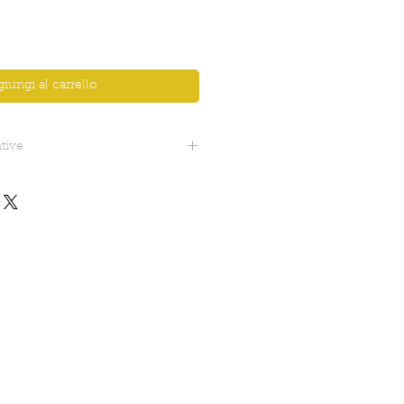
iungi al carrello
tive
ompresa catena): 43 cm