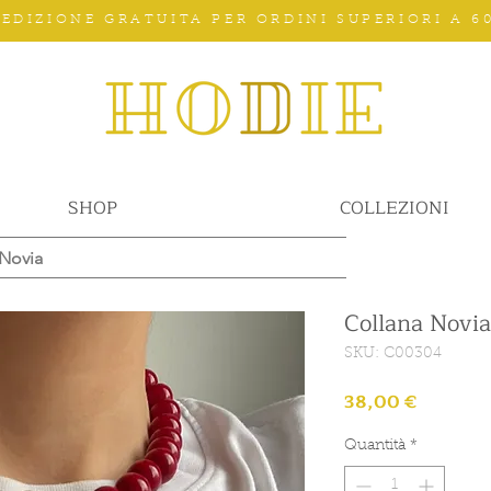
PEDIZIONE GRATUITA PER ORDINI SUPERIORI A 60
SHOP
COLLEZIONI
 Novia
Collana Novia
SKU: C00304
Prezzo
38,00 €
Quantità
*