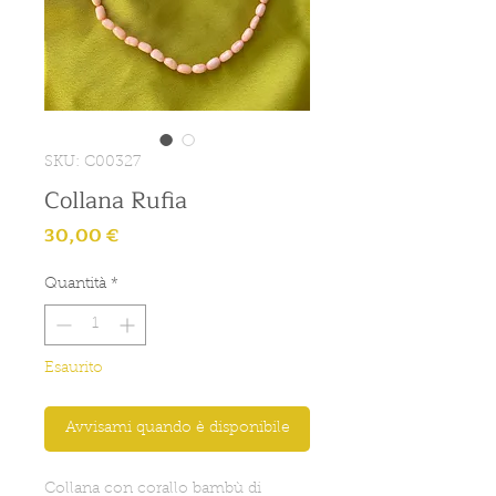
SKU: C00327
Collana Rufia
Prezzo
30,00 €
Quantità
*
Esaurito
Avvisami quando è disponibile
Collana con corallo bambù di