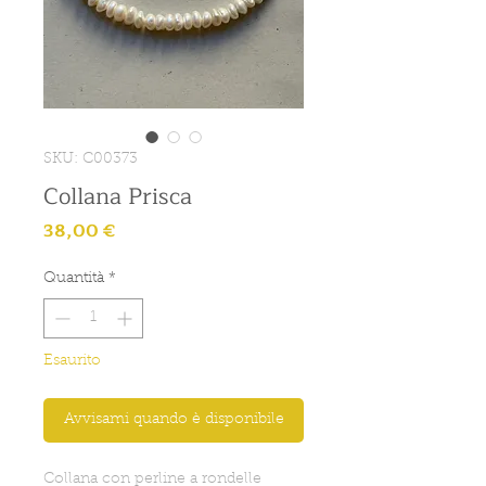
SKU: C00373
Collana Prisca
Prezzo
38,00 €
Quantità
*
Esaurito
Avvisami quando è disponibile
Collana con perline a rondelle