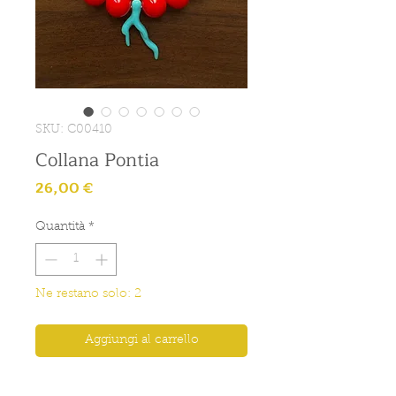
SKU: C00410
Collana Pontia
Prezzo
26,00 €
Quantità
*
Ne restano solo: 2
Aggiungi al carrello
Collana con palle rosse e pendente