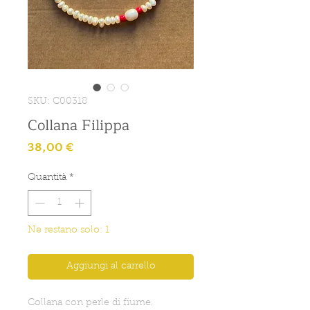
SKU: C00318
Collana Filippa
Prezzo
38,00 €
Quantità
*
Ne restano solo: 1
Aggiungi al carrello
Collana con perle di fiume.