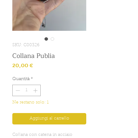
SKU: C00326
Collana Publia
Prezzo
20,00 €
Quantità
*
Ne restano solo: 1
Aggiungi al carrello
Collana con catena in acciaio