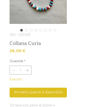
SKU: C00385
Collana Curia
Prezzo
28,00 €
Quantità
*
Esaurito
Avvisami quando è disponibile
Collana con perle di fiume e