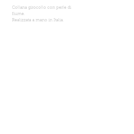
Collana girocollo con perle di
fiume.
Realizzata a mano in Italia.
Informazioni aggiuntive
Caratteristiche
Lunghezza totale 34 cm circa
(possibilità di allungarla
aggiungendo qualche centimetro
con catena se necessario)
PRIVACY POLICY
SPEDIZIONI
CONDIZIONI VENDITA
CONTATTI
FAQ
RIVENDITA