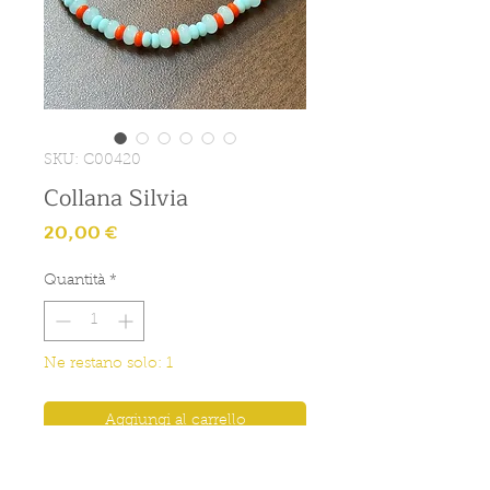
SKU: C00420
Collana Silvia
Prezzo
20,00 €
Quantità
*
Ne restano solo: 1
Aggiungi al carrello
Collana con pietre celesti.