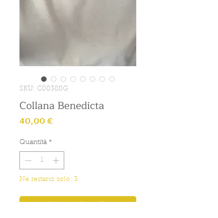
SKU: C00380G
Collana Benedicta
Prezzo
40,00 €
Quantità
*
Ne restano solo: 3
Aggiungi al carrello