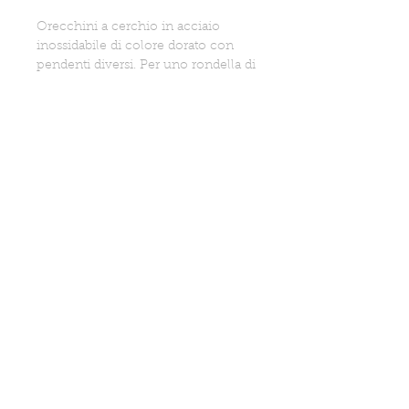
Orecchini a cerchio in acciaio
inossidabile di colore dorato con
pendenti diversi. Per uno rondella di
ematitite dorata, per l'altro una perla
Maiorca.
Realizzati a mano in Italia
Informazioni aggiuntive
Lunghezza totale: 5 cm circa
PRIVACY POLICY
SPEDIZIONI
CONDIZIONI VENDITA
CONTATTI
FAQ
RIVENDITA