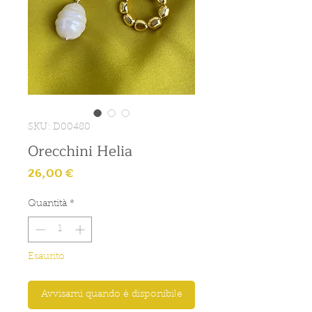
SKU: D00480
Orecchini Helia
Prezzo
26,00 €
Quantità
*
Esaurito
Avvisami quando è disponibile