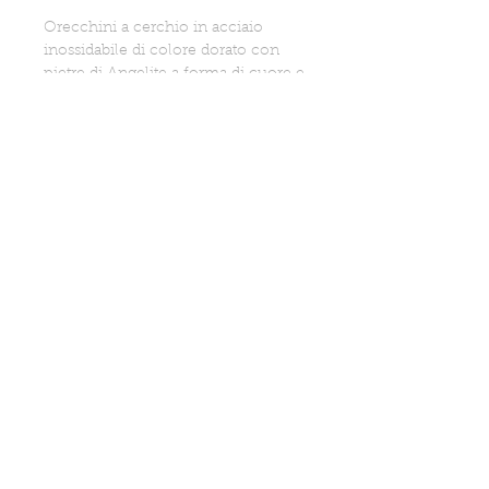
Orecchini a cerchio in acciaio
inossidabile di colore dorato con
pietre di Angelite a forma di cuore e
perle di fiume.
Realizzati a mano in Italia
Informazioni aggiuntive
Lunghezza totale: 4,5 cm circa
PRIVACY POLICY
SPEDIZIONI
CONDIZIONI VENDITA
CONTATTI
FAQ
RIVENDITA
HODIE ©2024 - P.IVA
08832510724