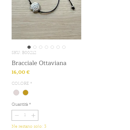
SKU: B00212
Bracciale Ottaviana
Prezzo
16,00 €
COLORE
*
Quantità
*
Ne restano solo: 3