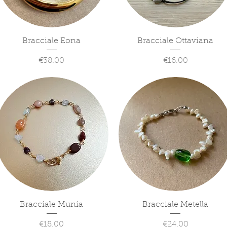
Quick View
Quick View
Bracciale Eona
Bracciale Ottaviana
Price
Price
€38.00
€16.00
Quick View
Quick View
Bracciale Munia
Bracciale Metella
Price
Price
€18.00
€24.00