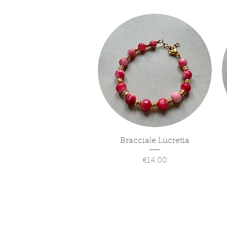
Quick View
Bracciale Lucretia
Price
€14.00