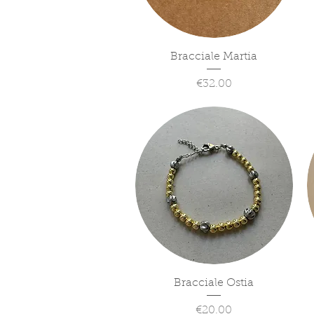
Quick View
Bracciale Martia
Price
€32.00
Quick View
Bracciale Ostia
Price
€20.00