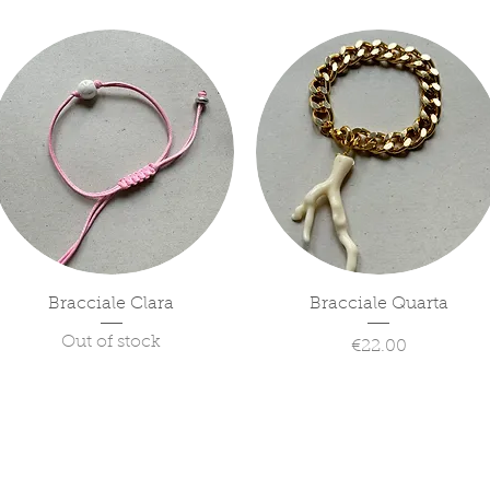
Quick View
Quick View
Bracciale Clara
Bracciale Quarta
Out of stock
Price
€22.00