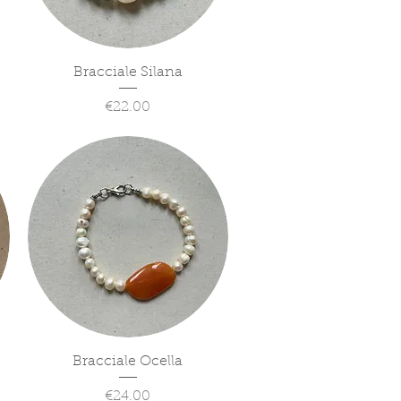
Quick View
Bracciale Silana
Price
€22.00
Quick View
Bracciale Ocella
Price
€24.00