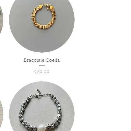
Quick View
Bracciale Coelia
Price
€20.00