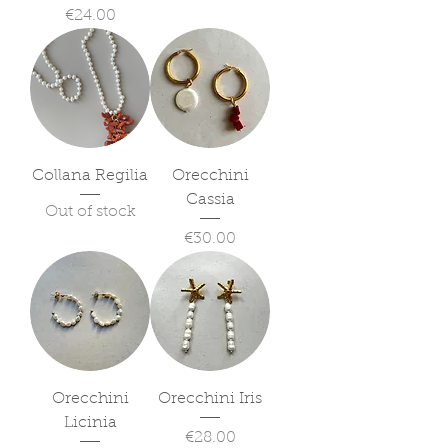
Price
€24.00
Collana Regilia
Orecchini
Cassia
Out of stock
Price
€30.00
Orecchini
Orecchini Iris
Licinia
Price
€28.00