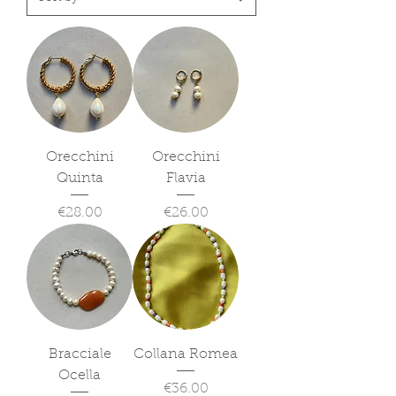
Orecchini
Orecchini
Quinta
Flavia
Price
Price
€28.00
€26.00
Bracciale
Collana Romea
Ocella
Price
€36.00