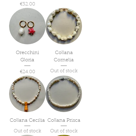
Price
€32.00
Orecchini
Collana
Gloria
Cornelia
Out of stock
Price
€24.00
Collana Cecilia
Collana Prisca
Out of stock
Out of stock