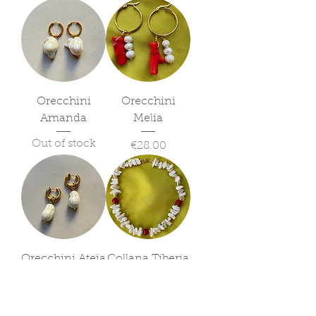
Orecchini
Orecchini
Amanda
Melia
Out of stock
Price
€28.00
Orecchini Ateia
Collana Tiberia
Out of stock
Price
€60.00