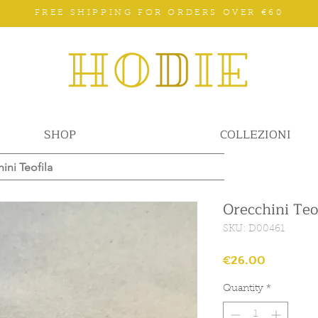
FREE SHIPPING FOR ORDERS OVER €60
SHOP
COLLEZIONI
ini Teofila
Orecchini Teo
SKU: D00461
Price
€26.00
Quantity
*