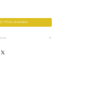
fy When Available
tive
 cm circa