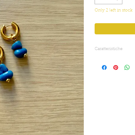
Only 2 left in stock
Caratteristiche
Lunghezza totale ore