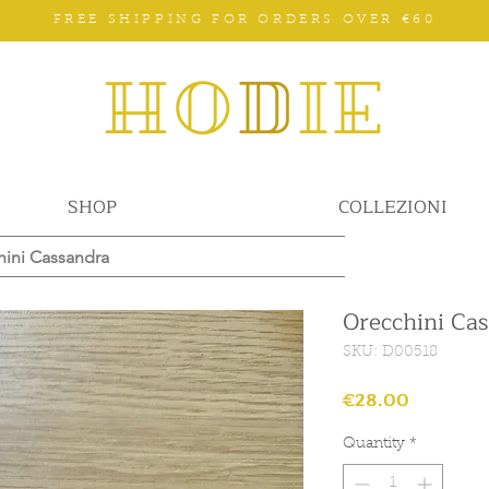
FREE SHIPPING FOR ORDERS OVER €60
SHOP
COLLEZIONI
hini Cassandra
Orecchini Ca
SKU: D00518
Price
€28.00
Quantity
*