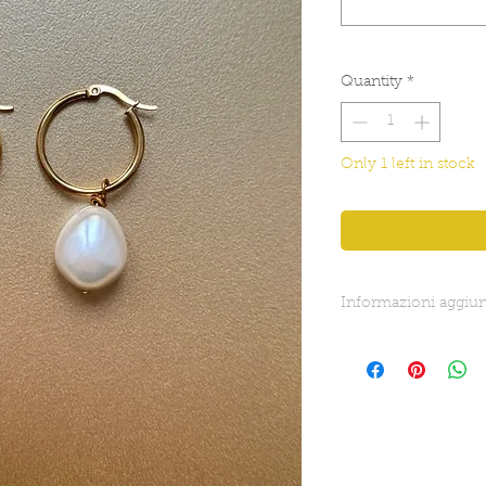
Quantity
*
Only 1 left in stock
Informazioni aggiun
Lunghezza: 5 cm e