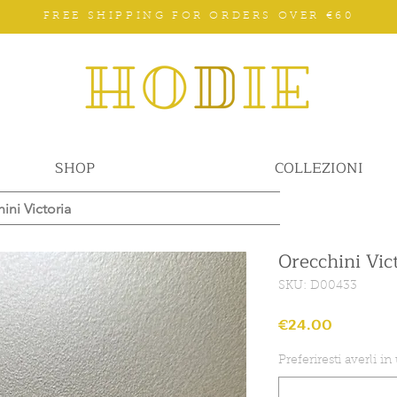
FREE SHIPPING FOR ORDERS OVER €60
SHOP
COLLEZIONI
ini Victoria
Orecchini Vic
SKU: D00433
Price
€24.00
Preferiresti averli in