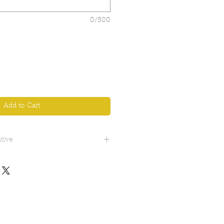
0/500
Add to Cart
tive
 3 cm