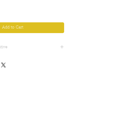
Add to Cart
tive
 cm circa