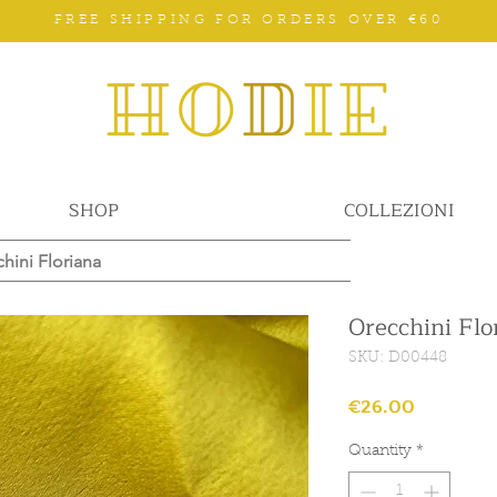
FREE SHIPPING FOR ORDERS OVER €60
SHOP
COLLEZIONI
hini Floriana
Orecchini Flo
SKU: D00448
Price
€26.00
Quantity
*